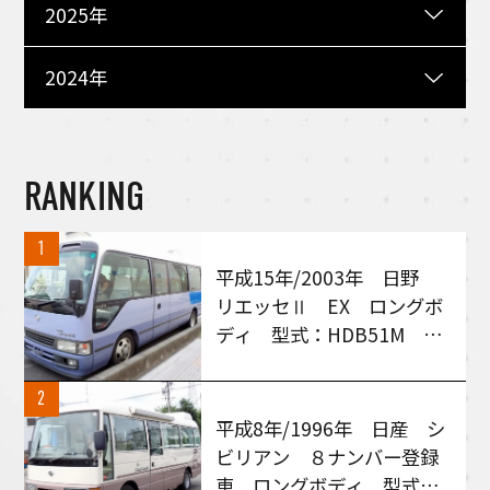
2025年
2024年
RANKING
1
平成15年/2003年 日野
リエッセⅡ EX ロングボ
ディ 型式：HDB51M MT
６速車 買い取りさせて頂
きました！
2
平成8年/1996年 日産 シ
ビリアン ８ナンバー登録
車 ロングボディ 型式：