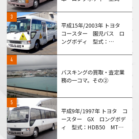
RGW40 MT５速車 買い
取りさせて頂きました！
3
平成15年/2003年 トヨタ
コースター 園児バス ロ
ングボディ 型式：
HZB50 AT車 買い取りさ
せて頂きました！
4
バスキングの買取・査定業
務の一コマ。その②
5
平成9年/1997年 トヨタ コ
ースター GX ロングボデ
ィ 型式：HDB50 MT６
速 買い取りさせて頂きま