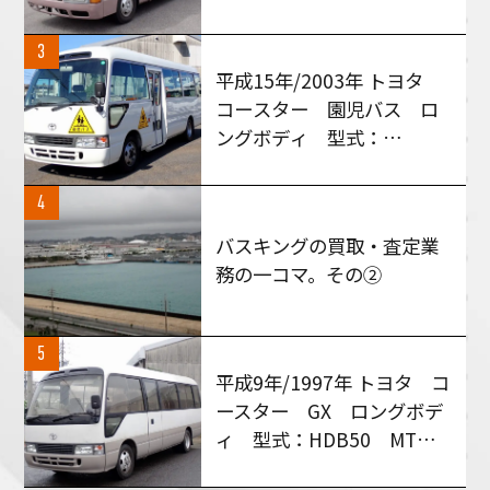
RGW40 MT５速車 買い
取りさせて頂きました！
3
平成15年/2003年 トヨタ
コースター 園児バス ロ
ングボディ 型式：
HZB50 AT車 買い取りさ
せて頂きました！
4
バスキングの買取・査定業
務の一コマ。その②
5
平成9年/1997年 トヨタ コ
ースター GX ロングボデ
ィ 型式：HDB50 MT６
速 買い取りさせて頂きま