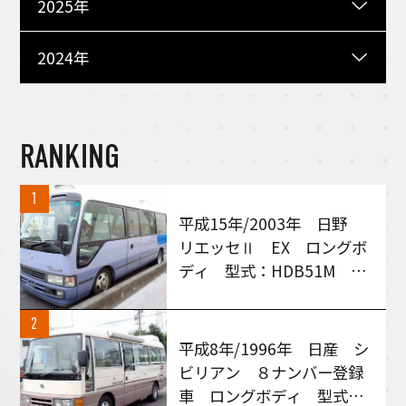
2025年
2024年
RANKING
1
平成15年/2003年 日野
リエッセⅡ EX ロングボ
ディ 型式：HDB51M MT
６速車 買い取りさせて頂
きました！
2
平成8年/1996年 日産 シ
ビリアン ８ナンバー登録
車 ロングボディ 型式：