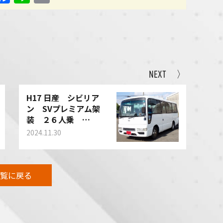
NEXT 〉
H17 日産 シビリア
ン SVプレミアム架
装 ２６人乗
DCW41 買い取りさせ
2024.11.30
て頂きました！
覧に戻る