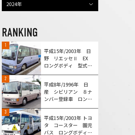
2024年
RANKING
1
平成15年/2003年 日
野 リエッセⅡ EX
ロングボディ 型式：
HDB51M MT６速車
2
買い取りさせて頂きま
平成8年/1996年 日
した！
産 シビリアン ８ナ
ンバー登録車 ロング
ボディ 型式：
3
RGW40 MT５速車
平成15年/2003年 トヨ
買い取りさせて頂きま
タ コースター 園児
した！
バス ロングボディ