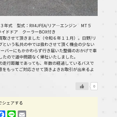
年式 型式：RX4JFEA/リア―エンジン MT５
スライドドア クーラーBOX付き
買取させて頂きました（令和６年１１月）。日野/リ
グという私共の中では扱わさせて頂く機会の少ない
オーバーにもかかわらず行き届いた整備のおかげで車
したので道中問題なく帰社いたしました。
の走行距離であっても、年数の経過しているバスで
誠意をもってご対応させて頂きよきお取引が出来るよ
0
Sでシェアする
X
Facebook
Line
Email