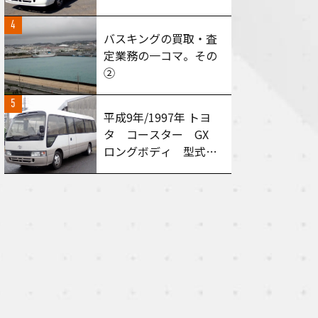
型式：HZB50 AT車
4
買い取りさせて頂きま
バスキングの買取・査
した！
定業務の一コマ。その
②
5
平成9年/1997年 トヨ
タ コースター GX
ロングボディ 型式：
HDB50 MT６速 買
い取りさせて頂きまし
た！