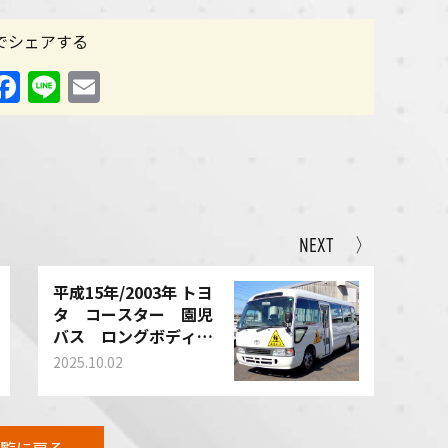
Sでシェアする
X
Facebook
Line
Email
NEXT 〉
平成15年/2003年 トヨ
タ コースター 園児
バス ロングボディ
型式：HZB50 AT車
2025.10.02
買い取りさせて頂きま
した！
覧に戻る