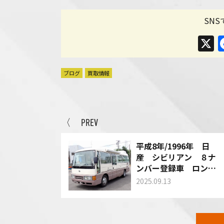
SN
ブログ
買取情報
〈 PREV
平成8年/1996年 日
産 シビリアン ８ナ
ンバー登録車 ロング
ボディ 型式：
2025.09.13
RGW40 MT５速車
買い取りさせて頂きま
した！
一