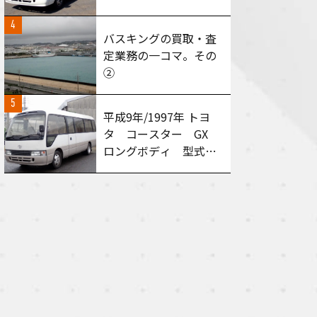
型式：HZB50 AT車
4
買い取りさせて頂きま
バスキングの買取・査
した！
定業務の一コマ。その
②
5
平成9年/1997年 トヨ
タ コースター GX
ロングボディ 型式：
HDB50 MT６速 買
い取りさせて頂きまし
た！