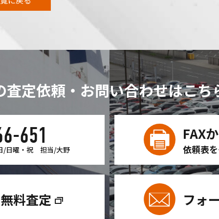
の査定依頼・お問い合わせは
こち
66-651
FAX
依頼表を
日/日曜・祝
担当/大野
ン無料査定
フォ