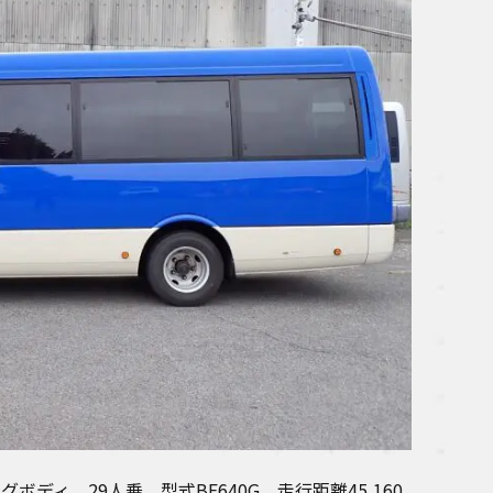
グボディ 29人乗 型式BE640G 走行距離45,160