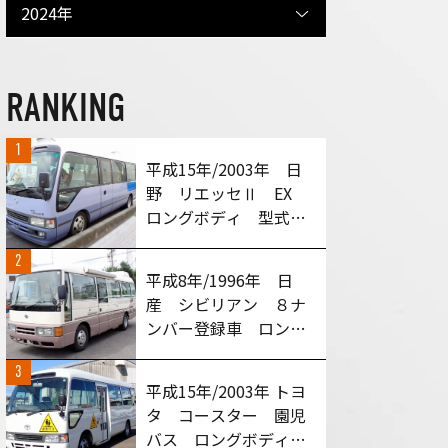
2024年
RANKING
1
平成15年/2003年 日
野 リエッセⅡ EX
ロングボディ 型式：
HDB51M MT６速車
2
買い取りさせて頂きま
平成8年/1996年 日
した！
産 シビリアン ８ナ
ンバー登録車 ロング
ボディ 型式：
3
RGW40 MT５速車
平成15年/2003年 トヨ
買い取りさせて頂きま
タ コースター 園児
した！
バス ロングボディ