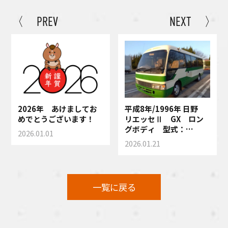
〈 PREV
NEXT 〉
2026年 あけましてお
平成8年/1996年 日野
めでとうございます！
リエッセⅡ GX ロン
グボディ 型式：
2026.01.01
HDB50M AT車 買い
2026.01.21
取りさせて頂きました！
一覧に戻る