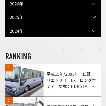
2026年
2025年
2024年
RANKING
1
平成15年/2003年 日野
リエッセⅡ EX ロングボ
ディ 型式：HDB51M MT
６速車 買い取りさせて頂
きました！
2