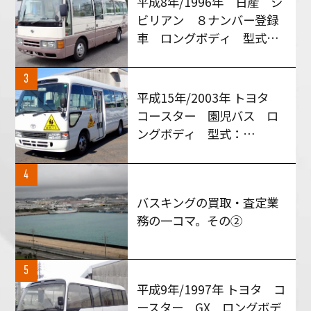
平成8年/1996年 日産 シ
ビリアン ８ナンバー登録
車 ロングボディ 型式：
RGW40 MT５速車 買い
取りさせて頂きました！
3
平成15年/2003年 トヨタ
コースター 園児バス ロ
ングボディ 型式：
HZB50 AT車 買い取りさ
せて頂きました！
4
バスキングの買取・査定業
務の一コマ。その②
5
平成9年/1997年 トヨタ コ
ースター GX ロングボデ