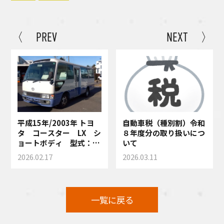
〈 PREV
NEXT 〉
平成15年/2003年 トヨ
自動車税（種別割）令和
タ コースター LX シ
８年度分の取り扱いにつ
ョートボディ 型式：
いて
HZB40 MT５速車 買
2026.02.17
2026.03.11
い取りさせて頂きまし
た！
一覧に戻る