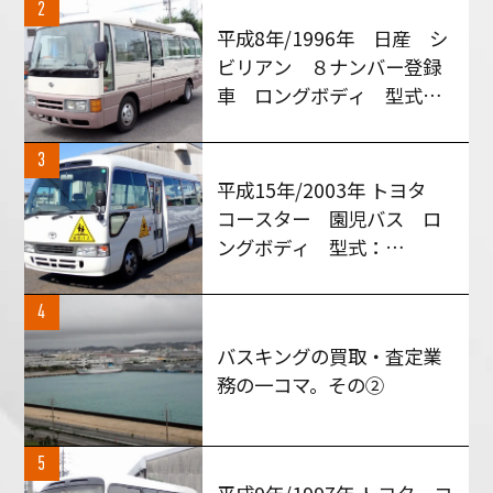
きました！
2
平成8年/1996年 日産 シ
ビリアン ８ナンバー登録
車 ロングボディ 型式：
RGW40 MT５速車 買い
取りさせて頂きました！
3
平成15年/2003年 トヨタ
コースター 園児バス ロ
ングボディ 型式：
HZB50 AT車 買い取りさ
せて頂きました！
4
バスキングの買取・査定業
務の一コマ。その②
5