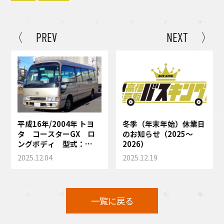
〈 PREV
NEXT 〉
平成16年/2004年 トヨ
冬季（年末年始）休業日
タ コースターGX ロ
のお知らせ（2025～
ングボディ 型式：
2026）
XZB50 AT車 買い取
2025.12.04
2025.12.19
りさせて頂きました！
一覧に戻る