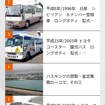
きました！
2
平成8年/1996年 日産 シ
ビリアン ８ナンバー登録
車 ロングボディ 型式：
RGW40 MT５速車 買い
取りさせて頂きました！
3
平成15年/2003年 トヨタ
コースター 園児バス ロ
ングボディ 型式：
HZB50 AT車 買い取りさ
せて頂きました！
4
バスキングの買取・査定業
務の一コマ。その②
5