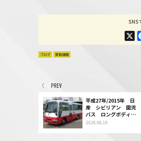
SN
ブログ
買取情報
〈 PREV
平成27年/2015年 日
産 シビリアン 園児
バス ロングボディ
型式：DHW41 AT
2026.06.19
車 買い取りさせて頂
きました！