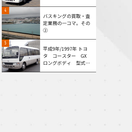
型式：HZB50 AT車
4
買い取りさせて頂きま
バスキングの買取・査
した！
定業務の一コマ。その
②
5
平成9年/1997年 トヨ
タ コースター GX
ロングボディ 型式：
HDB50 MT６速 買
い取りさせて頂きまし
た！