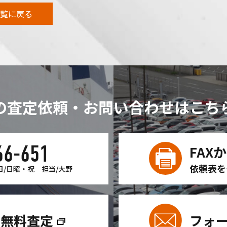
覧に戻る
の査定依頼・お問い合わせは
こち
66-651
FAX
依頼表を
日/日曜・祝
担当/大野
ン無料査定
フォ