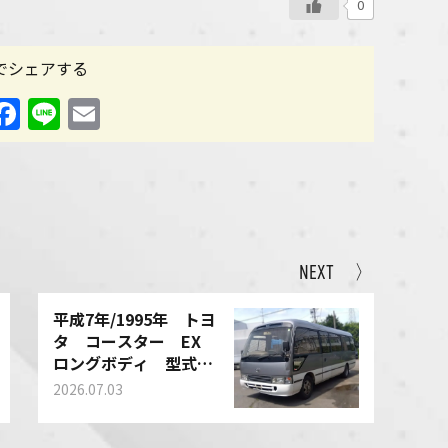
0
Sでシェアする
X
Facebook
Line
Email
NEXT 〉
平成7年/1995年 トヨ
タ コースター EX
ロングボディ 型式：
HDB51 MT5速 買い
2026.07.03
取りさせて頂きまし
た！