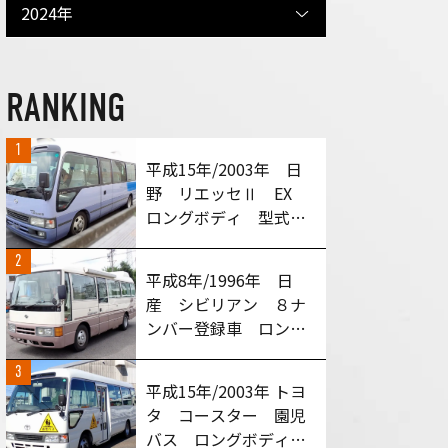
2024年
RANKING
1
平成15年/2003年 日
野 リエッセⅡ EX
ロングボディ 型式：
HDB51M MT６速車
2
買い取りさせて頂きま
平成8年/1996年 日
した！
産 シビリアン ８ナ
ンバー登録車 ロング
ボディ 型式：
3
RGW40 MT５速車
平成15年/2003年 トヨ
買い取りさせて頂きま
タ コースター 園児
した！
バス ロングボディ