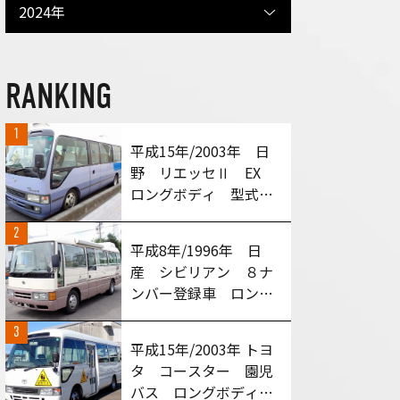
2024年
RANKING
1
平成15年/2003年 日
野 リエッセⅡ EX
ロングボディ 型式：
HDB51M MT６速車
2
買い取りさせて頂きま
平成8年/1996年 日
した！
産 シビリアン ８ナ
ンバー登録車 ロング
ボディ 型式：
3
RGW40 MT５速車
平成15年/2003年 トヨ
買い取りさせて頂きま
タ コースター 園児
した！
バス ロングボディ