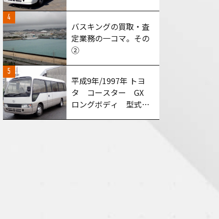
型式：HZB50 AT車
4
買い取りさせて頂きま
バスキングの買取・査
した！
定業務の一コマ。その
②
5
平成9年/1997年 トヨ
タ コースター GX
ロングボディ 型式：
HDB50 MT６速 買
い取りさせて頂きまし
た！