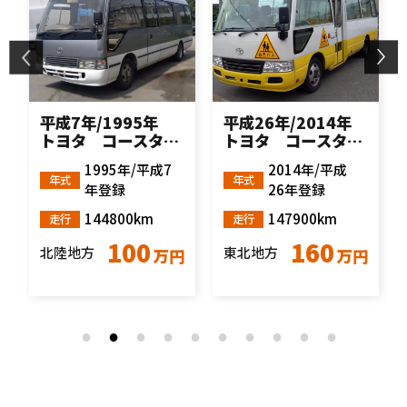
平成7年/1995年
平成26年/2014年
トヨタ コースタ
トヨタ コースタ
ー EX ロングボデ
ー 園児バス ロン
1995年/平成7
2014年/平成
ィ HDB51 MT車
グボディ XZB50
年式
年式
年登録
26年登録
MT車
144800km
147900km
走行
走行
100
160
北陸地方
東北地方
円
万円
万円