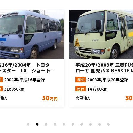
20年/2008年 三菱FUSO
平成14年/2002年 三菱
ザ 園児バス BE63DE MT5
ーザ ロングボディ
BE66DG MT6速
2008年/平成20年登録
2002年/平成14年登録
式
年式
147700km
155593km
行
走行
30
95
地方
甲信越地方
万円