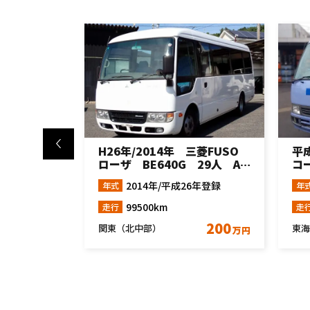
 三菱FUSO
平成16年/2004年 トヨタ
平成
 29人 AT
コースター LX ショートボ
ロー
ディ HZB40 AT車
速
6年登録
2004年/平成16年登録
年式
年
316950km
走行
走
200
50
東海地方
関東
万円
万円