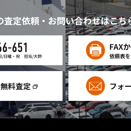
の査定依頼・お問い合わせは
こち
66-651
FAX
依頼表を
日/日曜・祝
担当/大野
ン無料査定
フォ