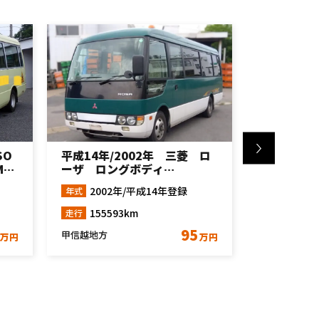
 ロ
平成24年/2012年 トヨタ コ
平成8年/1
ースター LX ロングボディ
セⅡ GX 
XZB50 AT車
HDB50M
2012年/平成24年登録
199
年式
年式
10450km
1674
走行
走行
300
東海地方
東海地方
万円
万円