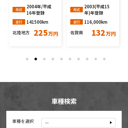
GX HDB50 MT6
2004年/平成
2003(平成15
速
年式
年式
16年登録
年)年登録
141500km
116,000km
走行
走行
225
132
北陸地方
佐賀県
円
万円
万円
車種検索
車種を選択