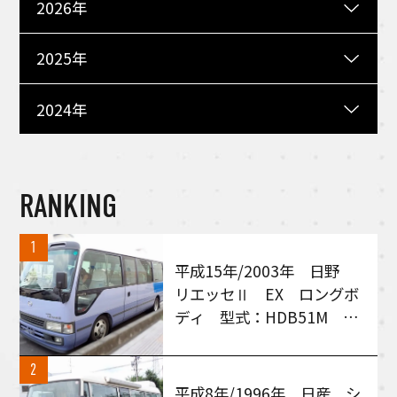
2026年
2025年
2024年
RANKING
1
平成15年/2003年 日野
リエッセⅡ EX ロングボ
ディ 型式：HDB51M MT
６速車 買い取りさせて頂
きました！
2
平成8年/1996年 日産 シ