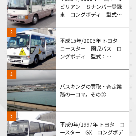
ビリアン ８ナンバー登録
車 ロングボディ 型式：
RGW40 MT５速車 買い
取りさせて頂きました！
3
平成15年/2003年 トヨタ
コースター 園児バス ロ
ングボディ 型式：
HZB50 AT車 買い取りさ
せて頂きました！
4
バスキングの買取・査定業
務の一コマ。その②
5
平成9年/1997年 トヨタ コ
ースター GX ロングボデ